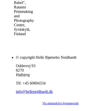
Babel",
Ratamo
Printmaking
and
Photography
Centre,
Jyväskylä,
Finland
© copyright Helle Bjørnebo Neidhardt
Oddervej 93
8270
Højbjerg
Tlf. +45 60894334
info@helleneidhardt.dk
Vis almindelig hjemmeside