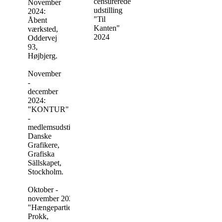
censurerede
November
udstilling
2024:
"Til
Åbent
Kanten"
værksted,
2024
Oddervej
93,
Højbjerg.
November
-
december
2024:
"KONTUR"
-
medlemsudstilling
Danske
Grafikere,
Grafiska
Sällskapet,
Stockholm.
Oktober -
november 2024:
"Hængepartier",
Prokk,