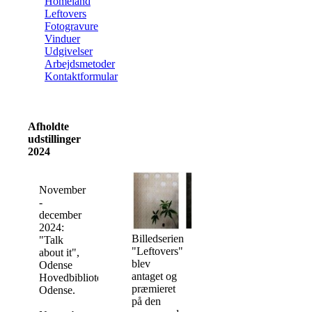
Homeland
Leftovers
Fotogravure
Vinduer
Udgivelser
Arbejdsmetoder
Kontaktformular
Afholdte
udstillinger
2024
November
-
december
2024:
Billedserien
"Talk
"Leftovers"
about it",
blev
Odense
antaget og
Hovedbibliotek,
præmieret
Odense.
på den